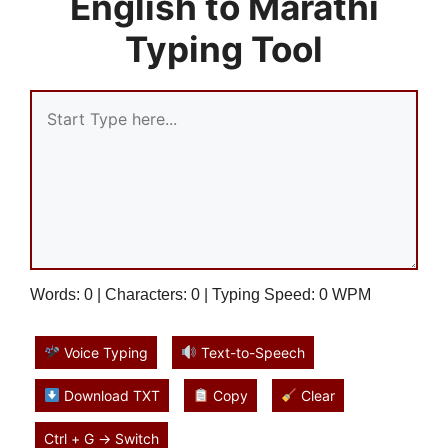
English to Marathi
Typing Tool
Words:
0
| Characters:
0
| Typing Speed:
0
WPM
Voice Typing
Text-to-Speech
Download TXT
Copy
Clear
Ctrl + G → Switch